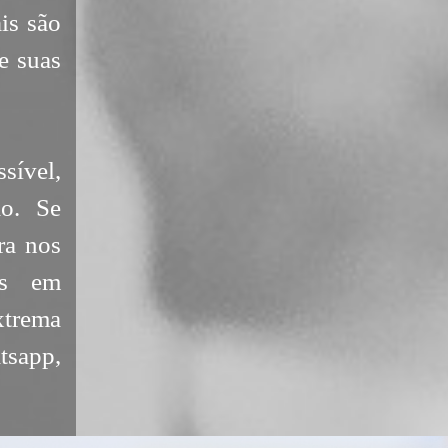
is são
e suas
sível,
o. Se
ra nos
as em
xtrema
tsapp,