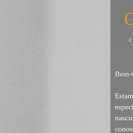
G
Bem-v
Esta
espe
nasci
conos