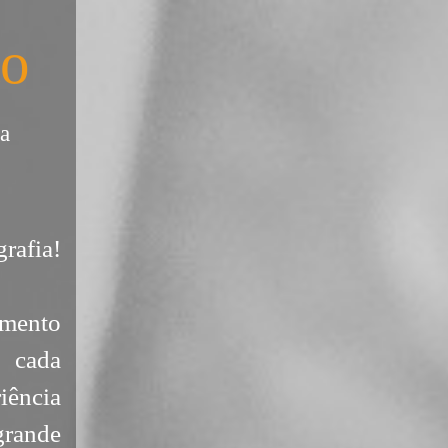
to
a
rafia!
mento
o cada
iência
grande