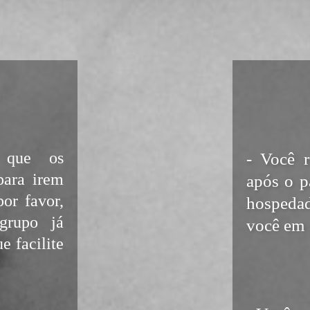
o que os
- Você r
para irem
após o pa
or favor,
hospedad
grupo já
você em a
e facilite