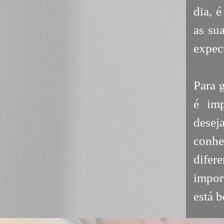
dia, 
as su
expect
Para 
é im
desej
conh
difer
impor
está 