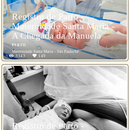
Registro de Parto -
Maternidade Santa Maria -
A Chegada da Manuela
PARTO
Maternidade Santa Maria - São Paulo/SP
3343
149
Registro de Parto -