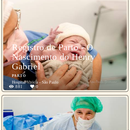
Registro de Parto - O
Nascimento do Henry
Gabriel
PARTO
Hospital Vitória - São Paulo
881
0