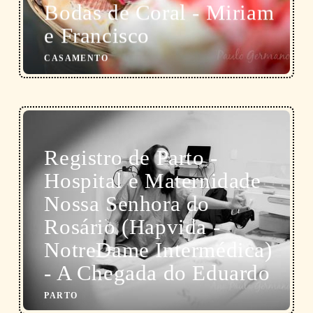
Bodas de Coral - Miriam
e Francisco
CASAMENTO
Registro de Parto -
Hospital e Maternidade
Nossa Senhora do
Rosário (Hapvida -
NotreDame Intermédica)
- A Chegada do Eduardo
PARTO