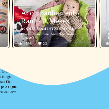
Acompanhamento
Raul - 3 Meses
ACOMPANHAMENTO INFANTIL
Estúdio - Essenziale Design Fotografia -
Tatuapé/SP
1598
23
ENSAIOS/SP
FACEBOOK
a, formada em
siologia
iais.Ele,
pelo Digital
cia da Caixa