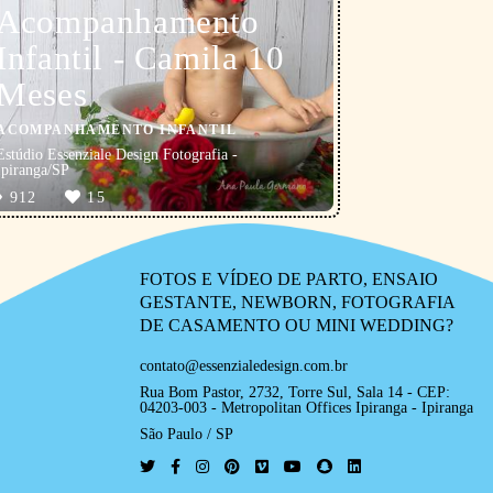
Acompanhamento
Infantil - Camila 10
Meses
ACOMPANHAMENTO INFANTIL
Estúdio Essenziale Design Fotografia -
Ipiranga/SP
912
15
FOTOS E VÍDEO DE PARTO, ENSAIO
GESTANTE, NEWBORN, FOTOGRAFIA
DE CASAMENTO OU MINI WEDDING?
contato@essenzialedesign.com.br
Rua Bom Pastor, 2732, Torre Sul, Sala 14 - CEP:
04203-003 - Metropolitan Offices Ipiranga - Ipiranga
São Paulo / SP