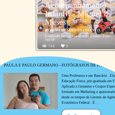
Acompanhamento
Infantil - Miguel 8
Meses
ACOMPANHAMENTO INFANTIL
Essenziale Design Fotografia - Estúdio Zona
Sul/SP
740
9
PAULA E PAULO GERMANO - FOTÓGRAFOS DE PARTO E 
Uma Professora e um Bancário...El
Educação Física, pós-graduada em Fi
Aplicada à Gestantes e Grupos Espec
formado em Marketing e apaixonado 
desde os tempos de Gerente de Agên
Econômica Federal...É ...