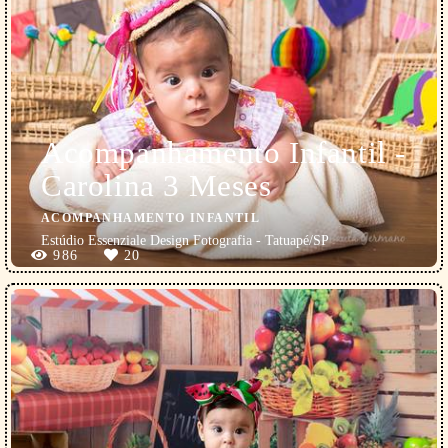
Acompanhamento Infantil -
Carolina 3 Meses
ACOMPANHAMENTO INFANTIL
Estúdio Essenziale Design Fotografia - Tatuapé/SP
986
20