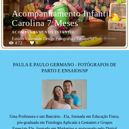
Acompanhamento Infantil -
Carolina 7 Meses
ACOMPANHAMENTO INFANTIL
Estúdio Essenziale Design Fotografia - Tatuapé/SP
872
0
PAULA E PAULO GERMANO - FOTÓGRAFOS DE
PARTO E ENSAIOS/SP
Uma Professora e um Bancário...Ela, formada em Educação Física,
pós-graduada em Fisiologia Aplicada à Gestantes e Grupos
Especiais.Ele, formado em Marketing e apaixonado pelo Digital