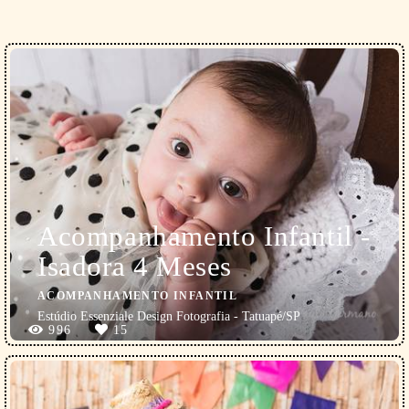
Acompanhamento Infantil -
Isadora 4 Meses
ACOMPANHAMENTO INFANTIL
Estúdio Essenziale Design Fotografia - Tatuapé/SP
996
15