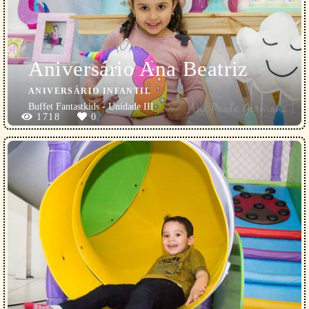
Aniversário Ana Beatriz
ANIVERSÁRIO INFANTIL
Buffet Fantastkids - Unidade III
1718
0