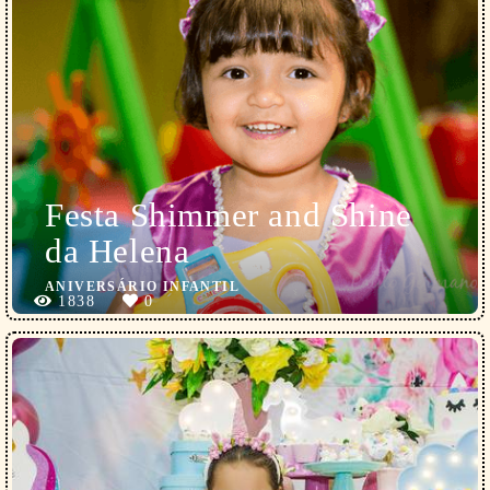
Festa Shimmer and Shine
da Helena
ANIVERSÁRIO INFANTIL
1838
0