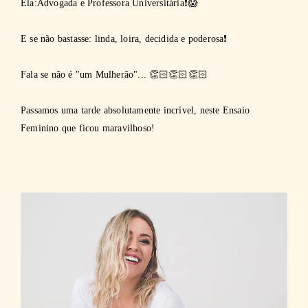
Ela:Advogada e Professora Universitária❗😱 ⁠
E se não bastasse: linda, loira, decidida e poderosa❗⁠
Fala se não é "um Mulherão"... 👏🏻👏🏻👏🏻⁠
Passamos uma tarde absolutamente incrível, neste Ensaio
Feminino que ficou maravilhoso!