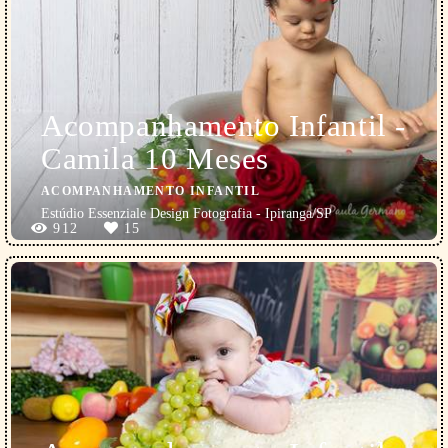
Acompanhamento Infantil -
Camila 10 Meses
ACOMPANHAMENTO INFANTIL
Estúdio Essenziale Design Fotografia - Ipiranga/SP
912
15