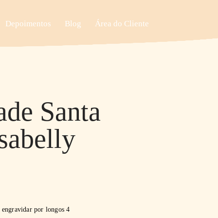
Depoimentos
Blog
Área do Cliente
ade Santa
sabelly
 engravidar por longos 4