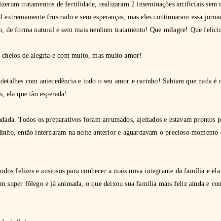
zeram tratamentos de fertilidade, realizaram 2 inseminações artificiais sem
al extremamente frustrado e sem esperanças, mas eles continuaram essa jorn
io, de forma natural e sem mais nenhum tratamento! Que milagre! Que felici
o cheios de alegria e com muito, mas muito amor!
 detalhes com antecedência e todo o seu amor e carinho! Sabiam que nada é m
s, ela que tão esperada!
endada. Todos os preparativos foram arrumados, ajeitados e estavam prontos
dinho, então internaram na noite anterior e aguardavam o precioso momento
todos felizes e ansiosos para conhecer a mais nova integrante da família e ela
m super fôlego e já animada, o que deixou sua família mais feliz ainda e co