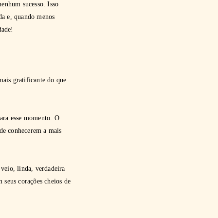
 nenhum sucesso. Isso
ada e, quando menos
dade!
ais gratificante do que
 para esse momento. O
 de conhecerem a mais
 veio, linda, verdadeira
m seus corações cheios de