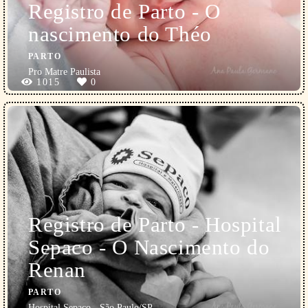
Registro de Parto - O
nascimento do Théo
PARTO
Pro Matre Paulista
1015
0
Registro de Parto - Hospital
Sepaco - O Nascimento do
Renan
PARTO
Hospital Sepaco - São Paulo/SP