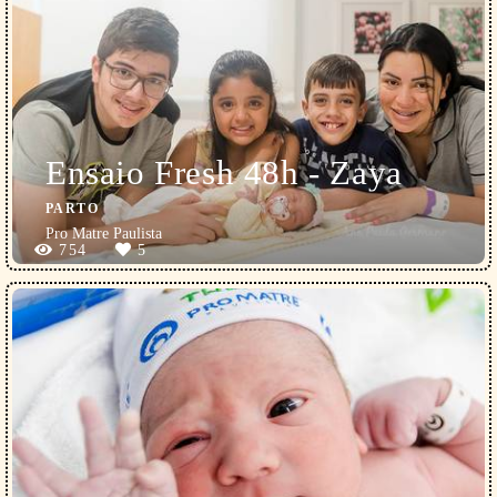
Ensaio Fresh 48h - Zaya
PARTO
Pro Matre Paulista
754
5