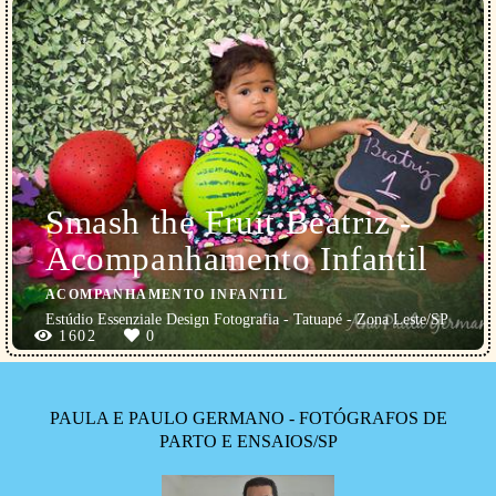
Smash the Fruit Beatriz -
Acompanhamento Infantil
ACOMPANHAMENTO INFANTIL
Estúdio Essenziale Design Fotografia - Tatuapé - Zona Leste/SP
1602
0
PAULA E PAULO GERMANO - FOTÓGRAFOS DE
PARTO E ENSAIOS/SP