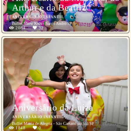
Arthur e da Beatriz
ANIVERSÁRIO INFANTIL
Buffet Show Kids - Santo André/SP
2084
32
Aniversário da Luíza
ANIVERSÁRIO INFANTIL
Buffet Mania de Alegria - São Caetano do Sul/SP
1848
0