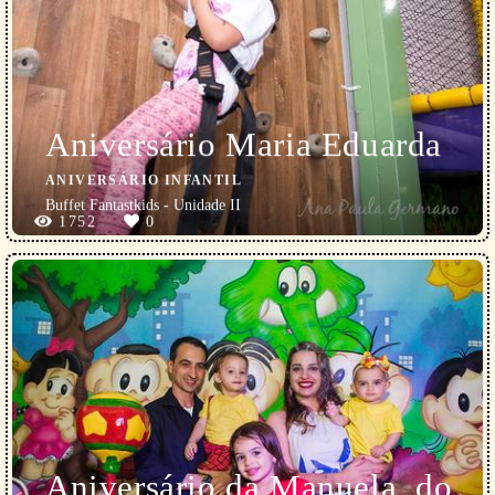
Aniversário Maria Eduarda
ANIVERSÁRIO INFANTIL
Buffet Fantastkids - Unidade II
1752
0
Aniversário da Manuela, do