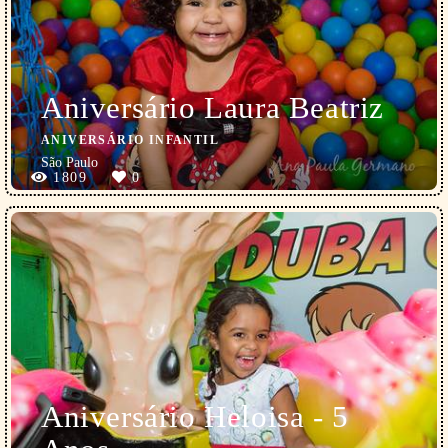
Aniversário Laura Beatriz
ANIVERSÁRIO INFANTIL
São Paulo
1809
0
Aniversário Heloisa - 5