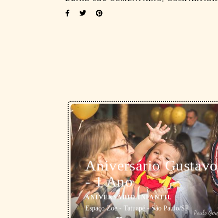
Aniversário Gustavo
- 1 Ano
ANIVERSÁRIO INFANTIL
Espaço Zoe - Tatuapé - São Paulo/SP