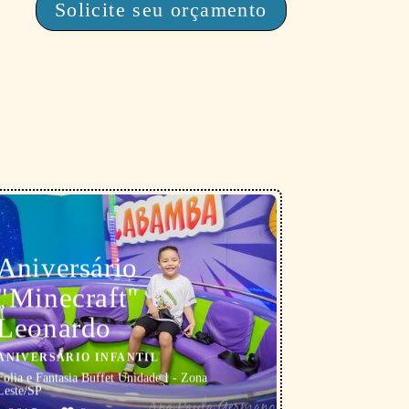
Solicite seu orçamento
Aniversário
"Minecraft"
Leonardo
ANIVERSÁRIO INFANTIL
Folia e Fantasia Buffet Unidade I - Zona
Leste/SP