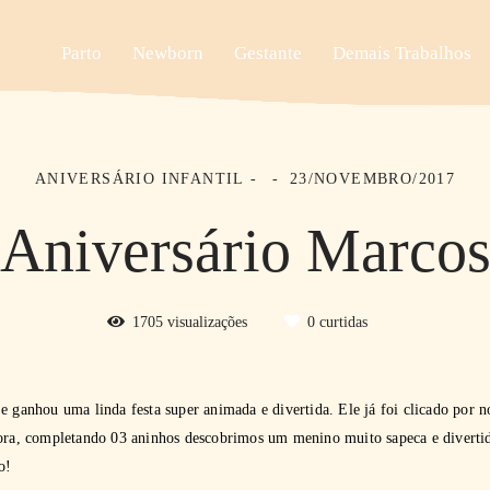
Parto
Newborn
Gestante
Demais Trabalhos
ANIVERSÁRIO INFANTIL
23/NOVEMBRO/2017
Aniversário Marco
1705
visualizações
0
curtidas
e ganhou uma linda festa super animada e divertida. Ele já foi clicado por no
gora, completando 03 aninhos descobrimos um menino muito sapeca e diver
o!