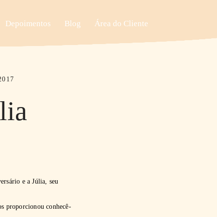
Depoimentos
Blog
Área do Cliente
2017
lia
rsário e a Júlia, seu
nos proporcionou conhecê-