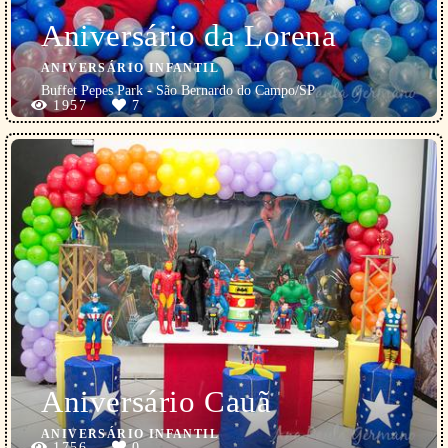
Aniversário da Lorena
ANIVERSÁRIO INFANTIL
Buffet Pepes Park - São Bernardo do Campo/SP
1957
7
Aniversário Cauã
ANIVERSÁRIO INFANTIL
1756
0