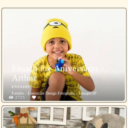
Ensaio Pré Aniversário -
Arthur
ENSAIOS
Estúdio - Essenziale Design Fotografia - Tatuapé/SP
2725
0