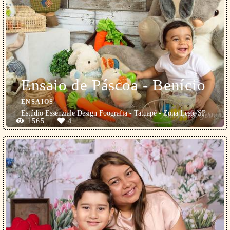
Ensaio de Páscoa - Benício
ENSAIOS
Estúdio Essenziale Design Foografia - Tatuapé - Zona Leste/SP
1565
4