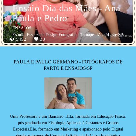
Ensaio Dia das Mães - Ana
Paula e Pedro
ENSAIOS
Estúdio Essenziale Design Fotografia - Tatuapé - Zona Leste/SP
5492
33
PAULA E PAULO GERMANO - FOTÓGRAFOS DE
PARTO E ENSAIOS/SP
Uma Professora e um Bancário...Ela, formada em Educação Física,
pós-graduada em Fisiologia Aplicada à Gestantes e Grupos
Especiais.Ele, formado em Marketing e apaixonado pelo Digital
desde os tempos de Gerente de Agência da Caixa Econômica