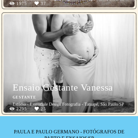
1975
37
Ensaio Gestante Vanessa
GESTANTE
Estúdio - Essenziale Design Fotografia - Tatuapé, São Paulo/SP
2295
25
PAULA E PAULO GERMANO - FOTÓGRAFOS DE