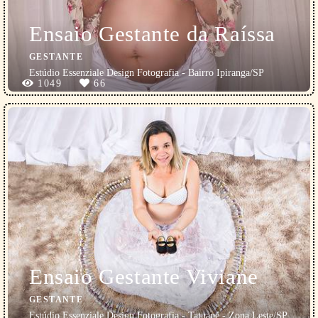
Ensaio Gestante da Raíssa
GESTANTE
Estúdio Essenziale Design Fotografia - Bairro Ipiranga/SP
1049
66
Ensaio Gestante Viviane
GESTANTE
Estúdio Essenziale Design Fotografia - Tatuapé - Zona Leste/SP