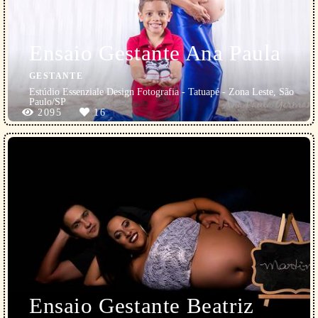
Ensaio Gestante Ana Paula
GESTANTE
Estúdio Essenziale Design Fotografia - Tatuapé - Zona Leste, São
Paulo/SP
2095
16
Ensaio Gestante Beatriz