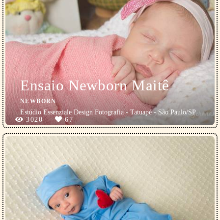
Ensaio Newborn Maitê
NEWBORN
Estúdio Essenziale Design Fotografia - Tatuapé - São Paulo/SP
3020
67