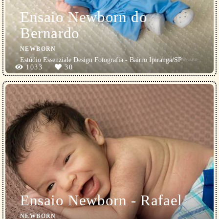
Ensaio Newborn do
Bernardo
NEWBORN
Estúdio Essenziale Design Fotografia - Bairro Ipiranga/SP
1033
30
Ensaio Newborn - Rafael
NEWBORN