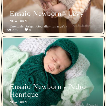
Ensaio Newborn - Levy
NEWBORN
Essenziale Design Fotografia - Ipiranga/SP
889
0
Ensaio Newborn - Pedro
Henrique
NEWBORN