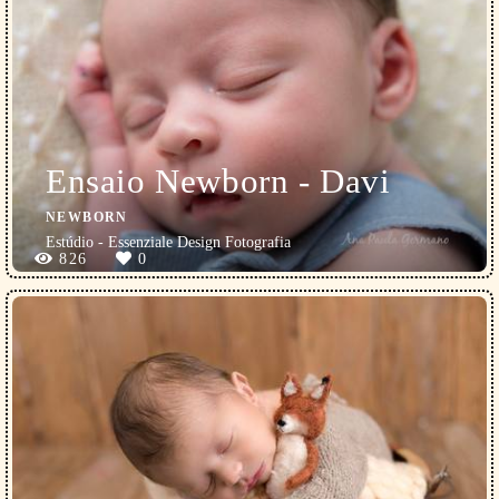
Ensaio Newborn - Davi
NEWBORN
Estúdio - Essenziale Design Fotografia
826
0