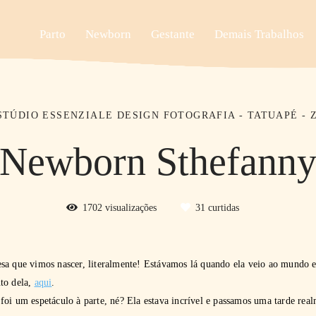
Parto
Newborn
Gestante
Demais Trabalhos
STÚDIO ESSENZIALE DESIGN FOTOGRAFIA - TATUAPÉ - 
Newborn Sthefann
1702
visualizações
31
curtidas
sa que vimos nascer, literalmente! Estávamos lá quando ela veio ao mundo 
to dela,
aqui
.
oi um espetáculo à parte, né? Ela estava incrível e passamos uma tarde real