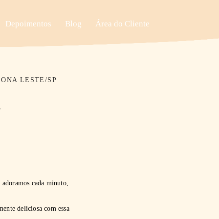
Depoimentos
Blog
Área do Cliente
ZONA LESTE/SP
y
e adoramos cada minuto,
mente deliciosa com essa