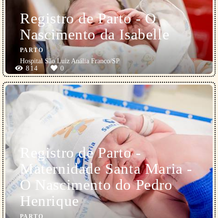
Registro de Parto - O
Nascimento da Isabelle
PARTO
Hospital São Luiz Anália Franco/SP
814
0
Registro de Parto -
Maternidade Santa Maria -
O Nascimento do Pedro
Henrique
PARTO