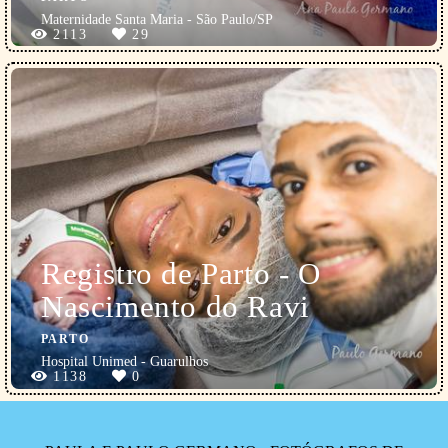
Maternidade Santa Maria - São Paulo/SP
2113
29
Registro de Parto - O
Nascimento do Ravi
PARTO
Hospital Unimed - Guarulhos
1138
0