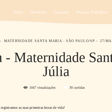
Parto
Newborn
Gestante
Demais Trabalhos
MATERNIDADE SANTA MARIA - SÃO PAULO/SP
27/MA
 - Maternidade San
Júlia
1047
visualizações
30
curtidas
 registramos as suas primeiras horas de vida!