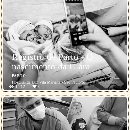
Registro de Parto - O
nascimento da Clara
PARTO
Hospital da Luz Vila Mariana - São Paulo/SP
1142
0