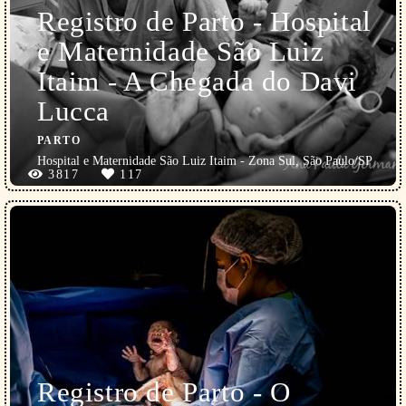
Registro de Parto - Hospital
e Maternidade São Luiz
Itaim - A Chegada do Davi
Lucca
PARTO
Hospital e Maternidade São Luiz Itaim - Zona Sul, São Paulo/SP
3817
117
Registro de Parto - O