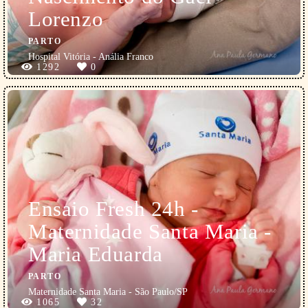
Lorenzo
PARTO
Hospital Vitória - Anália Franco
1292
0
Ensaio Fresh 24h -
Maternidade Santa Maria -
Maria Eduarda
PARTO
Maternidade Santa Maria - São Paulo/SP
1065
32