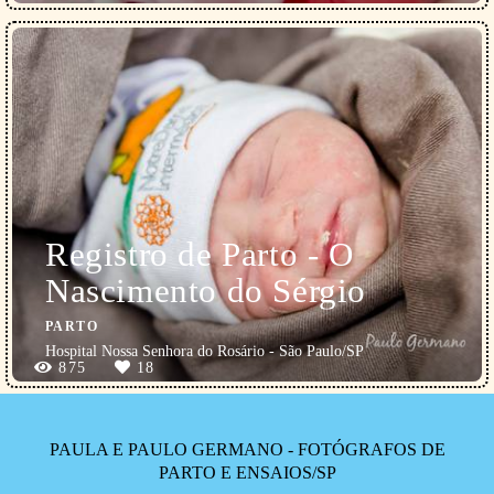
Registro de Parto - O
Nascimento do Sérgio
PARTO
Hospital Nossa Senhora do Rosário - São Paulo/SP
875
18
PAULA E PAULO GERMANO - FOTÓGRAFOS DE
PARTO E ENSAIOS/SP