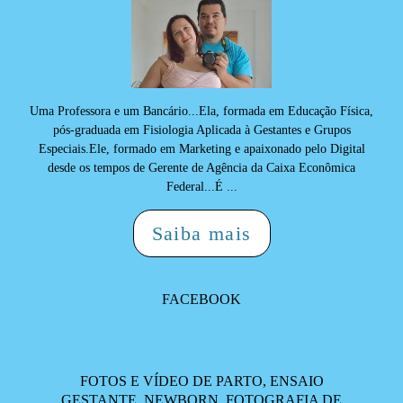
Uma Professora e um Bancário...Ela, formada em Educação Física,
pós-graduada em Fisiologia Aplicada à Gestantes e Grupos
Especiais.Ele, formado em Marketing e apaixonado pelo Digital
desde os tempos de Gerente de Agência da Caixa Econômica
Federal...É ...
Saiba mais
FACEBOOK
FOTOS E VÍDEO DE PARTO, ENSAIO
GESTANTE, NEWBORN, FOTOGRAFIA DE