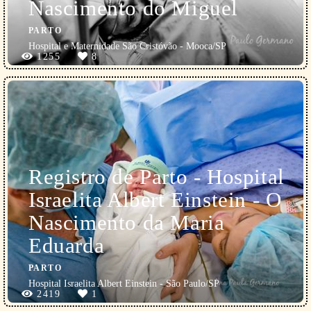
Nascimento do Miguel
PARTO
Hospital e Maternidade São Cristóvão - Mooca/SP
1255
8
Registro de Parto - Hospital
Israelita Albert Einstein - O
Nascimento da Maria
Eduarda
PARTO
Hospital Israelita Albert Einstein - São Paulo/SP
2419
1