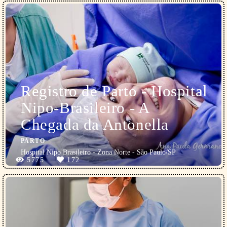
Registro de Parto - Hospital
Nipo-Brasileiro - A
Chegada da Antonella
PARTO
Hospital Nipo Brasileiro - Zona Norte - São Paulo/SP
5775
172