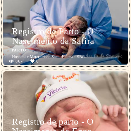
Registro de Parto - O
Nascimento da Safira
PARTO
Hospital e Maternidade Santa Helena - SBC
867
0
Registro de parto - O