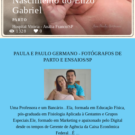
Nascimento do Enzo
Gabriel
PARTO
Hospital Vitória - Anália Franco/SP
1328
0
PAULA E PAULO GERMANO - FOTÓGRAFOS DE
PARTO E ENSAIOS/SP
Uma Professora e um Bancário...Ela, formada em Educação Física,
pós-graduada em Fisiologia Aplicada à Gestantes e Grupos
Especiais.Ele, formado em Marketing e apaixonado pelo Digital
desde os tempos de Gerente de Agência da Caixa Econômica
Federal...É ...