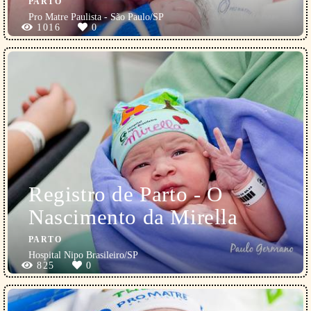
PARTO
Pro Matre Paulista - São Paulo/SP
1016
0
Registro de Parto - O
Nascimento da Mirella
PARTO
Hospital Nipo Brasileiro/SP
825
0