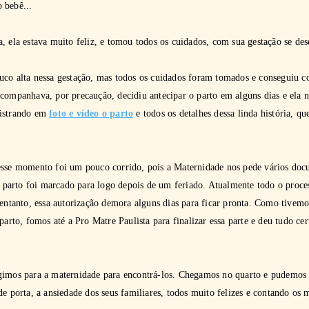
o bebê...
a, ela estava muito feliz, e tomou todos os cuidados, com sua gestação se d
uco alta nessa gestação, mas todos os cuidados foram tomados e conseguiu 
companhava, por precaução, decidiu antecipar o parto em alguns dias e ela n
gistrando em
foto e vídeo o parto
e todos os detalhes dessa linda história, q
esse momento foi um pouco corrido, pois a Maternidade nos pede vários doc
 o parto foi marcado para logo depois de um feriado. Atualmente todo o proce
 entanto, essa autorização demora alguns dias para ficar pronta. Como tive
parto, fomos até a Pro Matre Paulista para finalizar essa parte e deu tudo ce
gimos para a maternidade para encontrá-los. Chegamos no quarto e pudemos re
de porta, a ansiedade dos seus familiares, todos muito felizes e contando os 