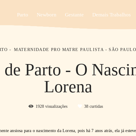
Parto
Newborn
Gestante
Demais Trabalhos
RTO
MATERNIDADE PRO MATRE PAULISTA - SÃO PAULO
 de Parto - O Nasc
Lorena
1928
visualizações
38
curtidas
mente ansiosa para o nascimento da Lorena, pois há 7 anos atrás, ela já estev