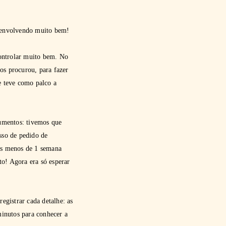
esenvolvendo muito bem!
controlar muito bem. No
os procurou, para fazer
ue teve como palco a
umentos: tivemos que
sso de pedido de
mos menos de 1 semana
rto! Agora era só esperar
gistrar cada detalhe: as
minutos para conhecer a