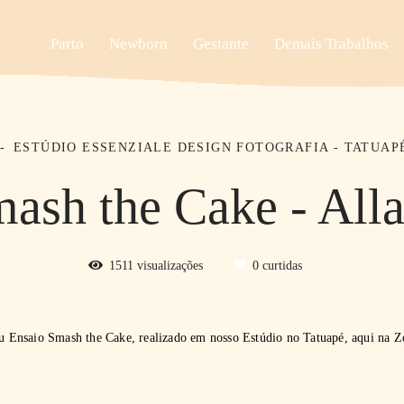
Parto
Newborn
Gestante
Demais Trabalhos
ESTÚDIO ESSENZIALE DESIGN FOTOGRAFIA - TATUAPÉ
ash the Cake - All
1511
visualizações
0
curtidas
seu Ensaio Smash the Cake, realizado em nosso Estúdio no Tatuapé, aqui na 