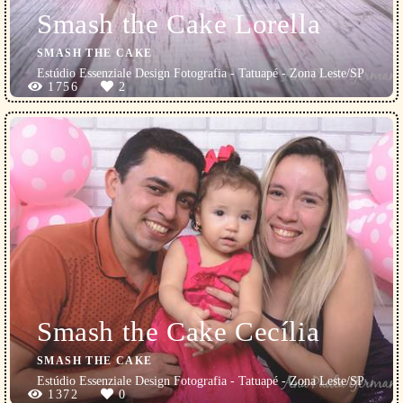
Smash the Cake Lorella
SMASH THE CAKE
Estúdio Essenziale Design Fotografia - Tatuapé - Zona Leste/SP
1756
2
Smash the Cake Cecília
SMASH THE CAKE
Estúdio Essenziale Design Fotografia - Tatuapé - Zona Leste/SP
1372
0