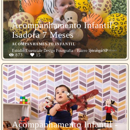
Acompanhamento Infantil -
Isadora 7 Meses
ACOMPANHAMENTO INFANTIL
Estúdio Essenziale Design Fotografia - Bairro Ipiranga/SP
873
15
Acompanhamento Infantil -