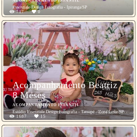
ACOMPANHAMENTO INFANTIL
Essenziale Design Fotografia - Ipiranga/SP
717
0
Acompanhamento Beatriz -
8 Meses
ACOMPANHAMENTO INFANTIL
Estúdio Essenziale Design Fotografia - Tatuapé - Zona Leste/SP
1687
15