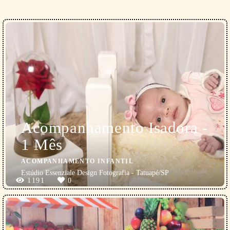
Acompanhamento Isadora -
1 Mês
ACOMPANHAMENTO INFANTIL
Estúdio Essenziale Design Fotografia - Tatuapé/SP
1191
0