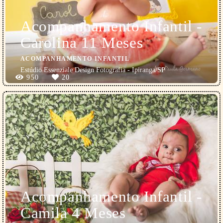
Acompanhamento Infantil -
Carolina 11 Meses
ACOMPANHAMENTO INFANTIL
Estúdio Essenziale Design Fotografia - Ipiranga/SP
950
20
Acompanhamento Infantil -
Camila 4 Meses