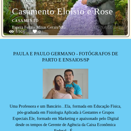
Casamento Eloísio e Rose
CASAMENTO
Espera Feliz - Minas Gerais/MG
3906
0
PAULA E PAULO GERMANO - FOTÓGRAFOS DE
PARTO E ENSAIOS/SP
Uma Professora e um Bancário...Ela, formada em Educação Física,
pós-graduada em Fisiologia Aplicada à Gestantes e Grupos
Especiais.Ele, formado em Marketing e apaixonado pelo Digital
desde os tempos de Gerente de Agência da Caixa Econômica
Federal...É ...