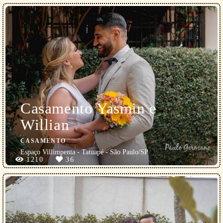
Casamento Yasmin e
Willian
CASAMENTO
Espaço Villimpenta - Tatuapé - São Paulo/SP
1210
36