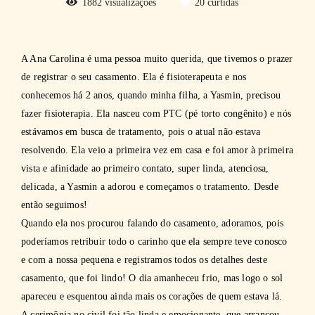
1882
visualizações
20
curtidas
A Ana Carolina é uma pessoa muito querida, que tivemos o prazer
de registrar o seu casamento. Ela é fisioterapeuta e nos
conhecemos há 2 anos, quando minha filha, a Yasmin, precisou
fazer fisioterapia. Ela nasceu com PTC (pé torto congênito) e nós
estávamos em busca de tratamento, pois o atual não estava
resolvendo. Ela veio a primeira vez em casa e foi amor à primeira
vista e afinidade ao primeiro contato, super linda, atenciosa,
delicada, a Yasmin a adorou e começamos o tratamento. Desde
então seguimos!
Quando ela nos procurou falando do casamento, adoramos, pois
poderíamos retribuir todo o carinho que ela sempre teve conosco
e com a nossa pequena e registramos todos os detalhes deste
casamento, que foi lindo! O dia amanheceu frio, mas logo o sol
apareceu e esquentou ainda mais os corações de quem estava lá.
A cerimônia no civil foi tão linda e emocionante, que arrancou