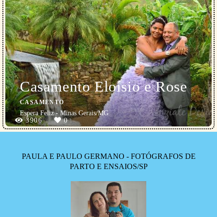
Casamento Eloísio e Rose
CASAMENTO
Espera Feliz - Minas Gerais/MG
3906
0
PAULA E PAULO GERMANO - FOTÓGRAFOS DE
PARTO E ENSAIOS/SP