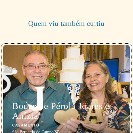
Quem viu também curtiu
Bodas de Pérola Joares e
Anízia
CASAMENTO
São Bernardo do Campo/SP