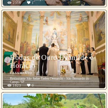
2358
1
Bodas de Ouro Evanilde e
Horácio
CASAMENTO
Restaurante São Judas Tadeu Demarchi - São Bernardo do
Campo/SP
1823
0