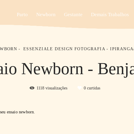
Parto
Newborn
Gestante
Demais Trabalhos
EWBORN
ESSENZIALE DESIGN FOTOGRAFIA - IPIRANGA
aio Newborn - Benj
1118
visualizações
0
curtidas
seu ensaio newborn.