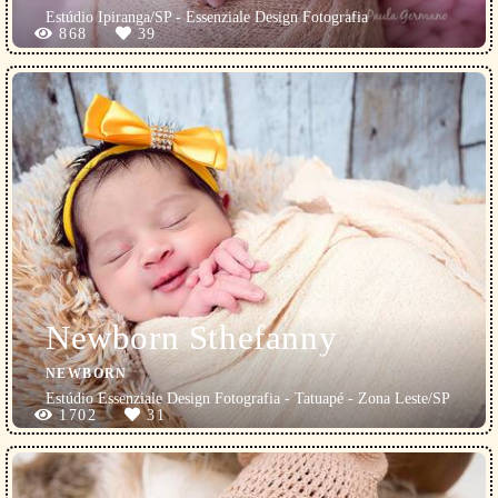
Estúdio Ipiranga/SP - Essenziale Design Fotografia
868
39
Newborn Sthefanny
NEWBORN
Estúdio Essenziale Design Fotografia - Tatuapé - Zona Leste/SP
1702
31