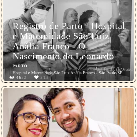
Registro de Parto - Hospital
e Maternidade São Luiz
Anália Franco - O
Nascimento do Leonardo
PARTO
Hospital e Maternidade São Luiz Anália Franco - São Paulo/SP
4623
213