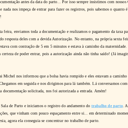
cumentação antes da data do parto... Por isso sempre insistimos com nossos C
ue nada nos impeça de entrar para fazer os registros, pois sabemos o quanto é
!
ta feira, enviamos toda a documentação e realizamos o pagamento da taxa pa
o resposta deles com a devida Autorização. No entanto, na própria sexta feira
estava com contração de 5 em 5 minutos e estava à caminho da maternidade. 
erteza de poder entrar, pois a autorização ainda não tinha saído! (Já imagi
i Michel nos informou que a bolsa havia rompido e eles estavam a caminho 
 Chegamos em seguida e nos dirigimos para lá também. Lá conversamos com 
 a documentação solicitada, nos foi autorizada a entrada. Amém!
 Sala de Parto e iniciamos o registro do andamento do
trabalho de parto
. A
trações, que vinham com pouco espaçamento entre si... em determinado moment
esia, agora ela conseguia se concentrar no trabalho de parto.