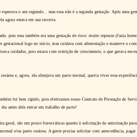
e esperava o seu segundo... mas essa não é a segunda gestação. Após uma ges
la agora estava em sua terceira.
do, pois essa também era uma gestação de risco: muito repouso (fazia home 
tes gestacional logo no início, mas cuidava com alimentação e manteve o cont
irava cuidados, pois estava com restrição de crescimento, o que gerava nece
cesárea e, agora, ela almejava um parto normal, queria viver essa experiênc
ambém foi bem rápido, pois efetivamos nosso Contrato de Prestação de Servi
 dia antes dela entrar em trabalho de parto!
a geral, são um pouco burocráticas quanto à solicitação da autorização par
 normal e/ou parto cesárea. A gente precisa solicitar com antecedência, pagar