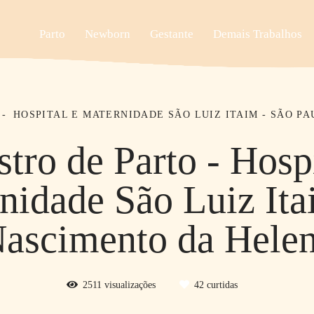
Parto
Newborn
Gestante
Demais Trabalhos
HOSPITAL E MATERNIDADE SÃO LUIZ ITAIM - SÃO PA
stro de Parto - Hospi
nidade São Luiz Ita
ascimento da Hele
2511
visualizações
42
curtidas