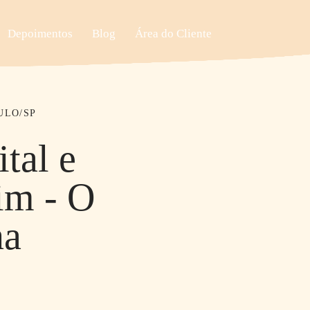
Depoimentos
Blog
Área do Cliente
ULO/SP
tal e
im - O
na