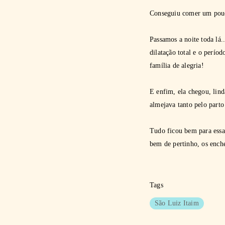
Conseguiu comer um pouco
Passamos a noite toda lá
dilatação total e o perío
família de alegria!
E enfim, ela chegou, lind
almejava tanto pelo part
Tudo ficou bem para essa
bem de pertinho, os enc
Tags
São Luiz Itaim