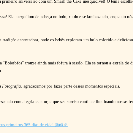
u primeiro aniversário com um Smash the Cake inesquecível! O tema escolh
i essa! Ela mergulhou de cabeça no bolo, rindo e se lambuzando, enquanto nó
 tradição encantadora, onde os bebês exploram um bolo colorido e delicios
 “Bolofofos” trouxe ainda mais fofura à sessão. Ela se tornou a estrela do d
o.
n Fotografia
, agradecemos por fazer parte desses momentos especiais.
scendo com alegria e amor, e que seu sorriso continue iluminando nossas len
eus primeiros 365 dias de vida! 🎂📸🎉