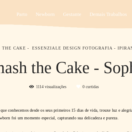
Parto
Newborn
Gestante
Demais Trabalhos
 THE CAKE
ESSENZIALE DESIGN FOTOGRAFIA - IPIRA
ash the Cake - Sop
1114
visualizações
0
curtidas
 que conhecemos desde os seus primeiros 15 dias de vida, trouxe luz e alegr
wborn foi um momento especial, capturando sua delicadeza e pureza.