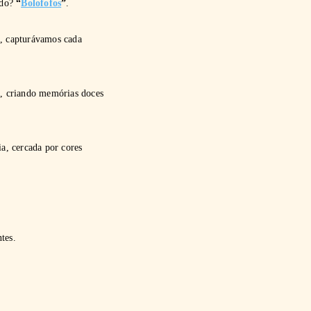
ido?
“
Bolofofos
”
.
s, capturávamos cada
o, criando memórias doces
ia, cercada por cores
tes.