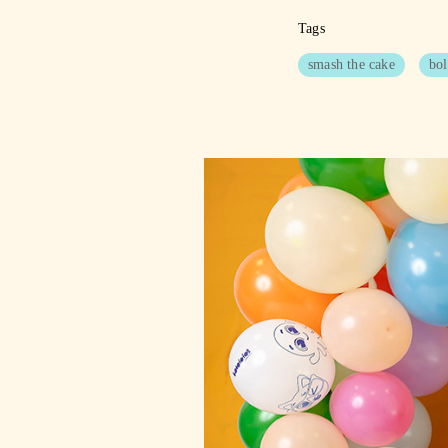
Tags
smash the cake
bol