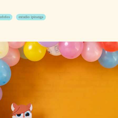
ofofos
estudio ipiranga