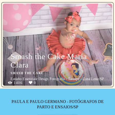
Smash the Cake Maria
Clara
SMASH THE CAKE
Estúdio Essenziale Design Fotografia - Tatuapé - Zona Leste/SP
1406
0
PAULA E PAULO GERMANO - FOTÓGRAFOS DE
PARTO E ENSAIOS/SP