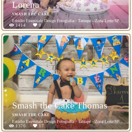
Lorena
SMASH THE CAKE
Estúdio Essenziale Design Fotografia - Tatuapé - Zona Leste/SP
1414
0
Smash the Cake Thomas
SMASH THE CAKE
Estúdio Essenziale Design Fotografia - Tatuapé - Zona Leste/SP
1370
17