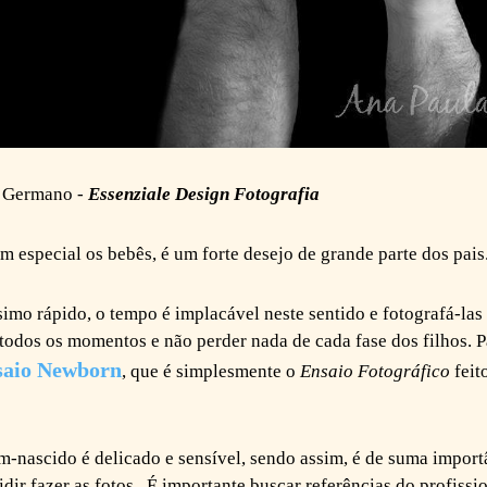
a Germano -
Essenziale Design Fotografia
em especial os bebês, é um forte desejo de grande parte dos pais
simo rápido, o tempo é implacável neste sentido e fotografá-las
r todos os momentos e não perder nada de cada fase dos filhos. 
saio Newborn
, que é simplesmente o
Ensaio Fotográfico
feit
nascido é delicado e sensível, sendo assim, é de suma import
dir fazer as fotos. É importante buscar referências do profissi