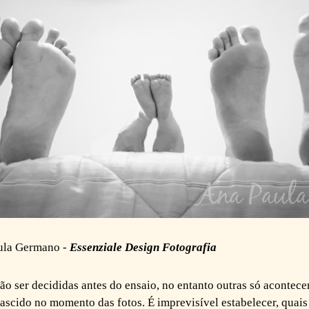
ula Germano -
Essenziale Design Fotografia
o ser decididas antes do ensaio, no entanto outras só acontecem
scido no momento das fotos. É imprevisível estabelecer, quais