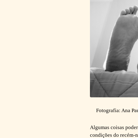
Fotografia: Ana Pa
Algumas coisas poderã
condições do recém-na