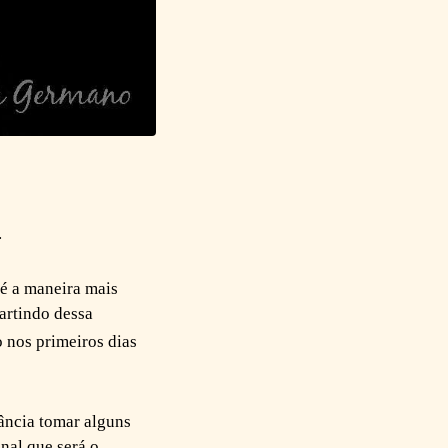
.
 é a maneira mais
Partindo dessa
o nos primeiros dias
ância tomar alguns
onal que será o