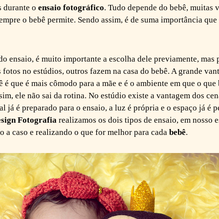
s durante o
ensaio fotográfico
. Tudo depende do bebê, muitas 
empre o bebê permite. Sendo assim, é de suma importância que 
do ensaio, é muito importante a escolha dele previamente, mas 
s fotos no estúdios, outros fazem na casa do bebê. A grande van
ê é que é mais cômodo para a mãe e é o ambiente em que o que 
im, ele não sai da rotina. No estúdio existe a vantagem dos cen
al já é preparado para o ensaio, a luz é própria e o espaço já é 
esign Fotografia
realizamos os dois tipos de ensaio, em nosso e
so a caso e realizando o que for melhor para cada
bebê
.